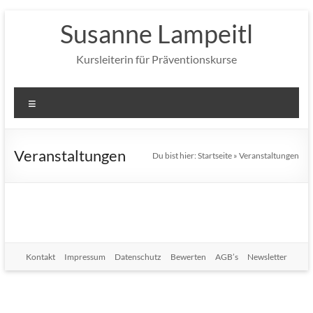
Zum
Susanne Lampeitl
Inhalt
springen
Kursleiterin für Präventionskurse
Menü
Veranstaltungen
Du bist hier:
Startseite
»
Veranstaltungen
Kontakt
Impressum
Datenschutz
Bewerten
AGB’s
Newsletter