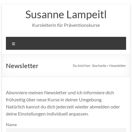
Zum
Susanne Lampeitl
Inhalt
springen
Kursleiterin für Präventionskurse
Menü
Newsletter
Du bist hier:
Startseite
»
Newsletter
Abonniere meinen Newsletter und ich informiere dich
frühzeitig über neue Kurse in deiner Umgebung.
Natürlich kannst du dich jederzeit wieder abmelden oder
deine Einstellungen individuell anpassen.
Name