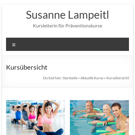
Zum
Susanne Lampeitl
Inhalt
springen
Kursleiterin für Präventionskurse
Menü
Kursübersicht
Du bist hier:
Startseite
»
Aktuelle Kurse
»
Kursübersicht